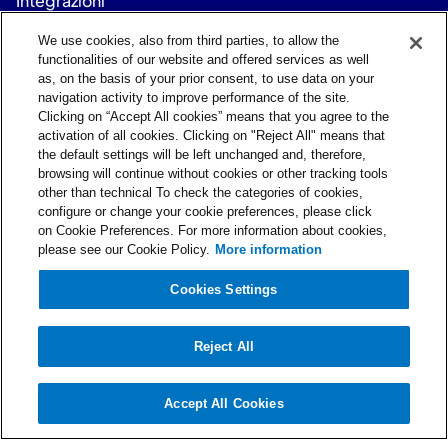
Integrazioni
Stato
We use cookies, also from third parties, to allow the
functionalities of our website and offered services as well
Contatti
as, on the basis of your prior consent, to use data on your
nibol.support@teamsystem.com
navigation activity to improve performance of the site.
Clicking on “Accept All cookies” means that you agree to the
Parte del gruppo
activation of all cookies. Clicking on "Reject All" means that
the default settings will be left unchanged and, therefore,
browsing will continue without cookies or other tracking tools
other than technical To check the categories of cookies,
Molto buono
configure or change your cookie preferences, please click
Nibol è un marchio registrato in UE, UK e USA, di 
on Cookie Preferences. For more information about cookies,
proprietà esclusiva di Nibol S.r.l.
please see our Cookie Policy.
More information
Condizioni generali
Cookie e Privacy Policy
Cookies Settings
DPA
Italian
Select Language
Sviluppato in Italia
Reject All
Accept All Cookies