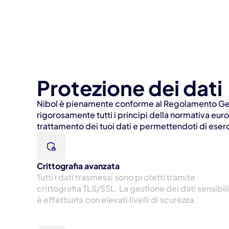
Protezione dei dati
Nibol è pienamente conforme al Regolamento Gene
rigorosamente tutti i principi della normativa eur
trattamento dei tuoi dati e permettendoti di esercit
Crittografia avanzata
Tutti i dati trasmessi sono protetti tramite 
crittografia TLS/SSL. La gestione dei dati sensibili 
è effettuata con elevati livelli di scurezza.