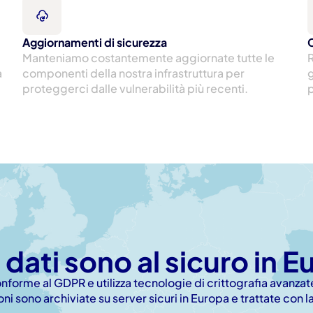
Aggiornamenti di sicurezza
C
Manteniamo costantemente aggiornate tutte le 
R
 
componenti della nostra infrastruttura per 
g
proteggerci dalle vulnerabilità più recenti.
p
i dati sono al sicuro in 
forme al GDPR e utilizza tecnologie di crittografia avanzate
ioni sono archiviate su server sicuri in Europa e trattate con