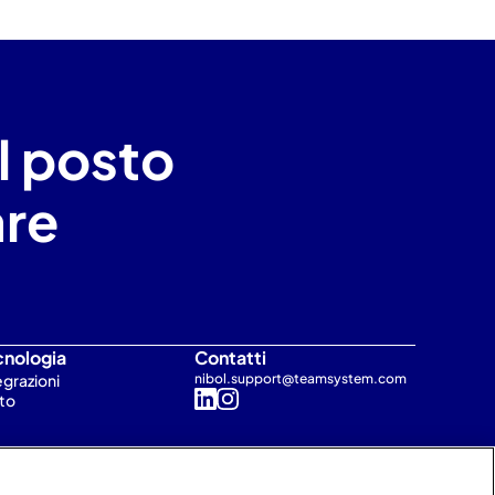
l posto 
are
cnologia
Contatti
egrazioni
nibol.support@teamsystem.com
to
Parte del gruppo