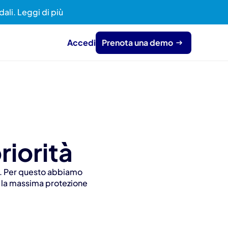
dali. Leggi di più
Accedi
Prenota una demo
riorità
e. Per questo abbiamo 
 la massima protezione 