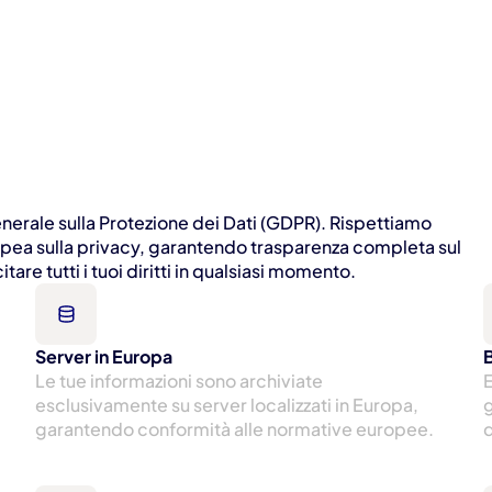
rale sulla Protezione dei Dati (GDPR). Rispettiamo 
opea sulla privacy, garantendo trasparenza completa sul 
are tutti i tuoi diritti in qualsiasi momento.
Server in Europa
Le tue informazioni sono archiviate 
E
esclusivamente su server localizzati in Europa, 
g
garantendo conformità alle normative europee.
d