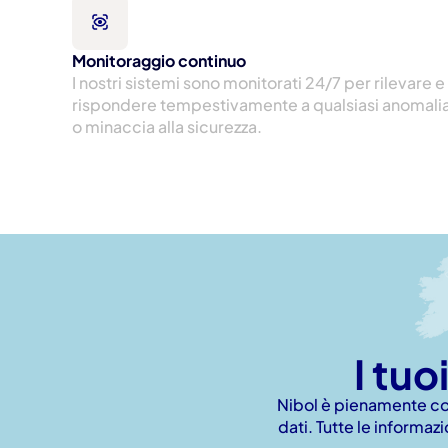
Monitoraggio continuo
I nostri sistemi sono monitorati 24/7 per rilevare e 
rispondere tempestivamente a qualsiasi anomalia
o minaccia alla sicurezza.
I tuo
Nibol è pienamente con
dati. Tutte le informaz