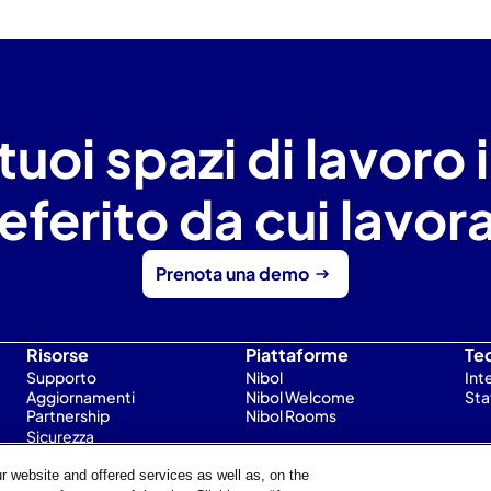
tuoi spazi di lavoro i
eferito da cui lavor
Prenota una demo
Risorse
Piattaforme
Te
Supporto
Nibol
Int
Aggiornamenti
Nibol Welcome
Sta
Partnership
Nibol Rooms
Sicurezza
buono
28 recensioni su
our website and offered services as well as, on the