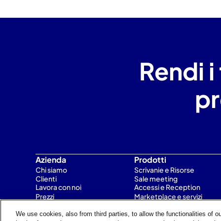
Rendi i 
pr
Azienda
Prodotti
Chi siamo
Scrivanie e Risorse
Clienti
Sale meeting
Lavora con noi
Accessi e Reception
Prezzi
Marketplace e servizi
Molto 
We use cookies, also from third parties, to allow the functionalities of 