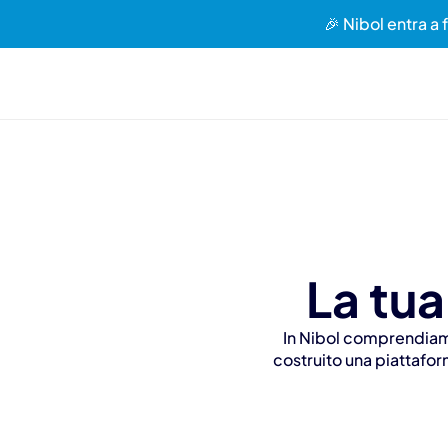
🎉 Nibol entra a 
La tua
In Nibol comprendiamo
costruito una piattafor